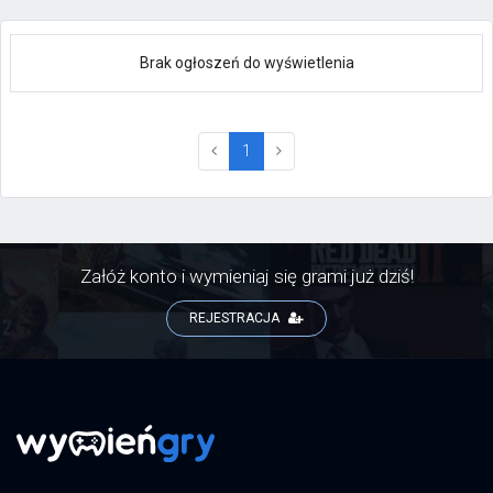
Brak ogłoszeń do wyświetlenia
(current)
1
Załóż konto i wymieniaj się grami już dziś!
REJESTRACJA