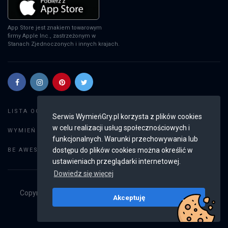
App Store jest znakiem towarowym
firmy Apple Inc., zastrzeżonym w
Stanach Zjednoczonych i innych krajach.
Szukaj gier
LISTA OGŁOSZEŃ:
Serwis WymieńGry.pl korzysta z plików cookies
w celu realizacji usług społecznościowych i
Dodaj ogłoszenie
WYMIEŃ GRY:
funkcjonalnych. Warunki przechowywania lub
Weryfikacja konta
dostępu do plików cookies można określić w
BE AWESOME:
ustawieniach przeglądarki internetowej.
Dowiedz się więcej
Copyright © 2019 - 2026
WymieńGry.pl
Wszystkie prawa
Akceptuję
zastrzeżone
v2.8.4