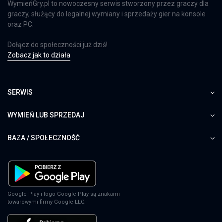
WymieńGry.pl to nowoczesny serwis stworzony przez graczy dla
graczy, służący do legalnej wymiany i sprzedaży gier na konsole
oraz PC.
Dołącz do społeczności już dziś!
Zobacz jak to działa
SERWIS
WYMIEŃ LUB SPRZEDAJ
BAZA / SPOŁECZNOŚĆ
Google Play i logo Google Play są znakami
towarowymi firmy Google LLC.