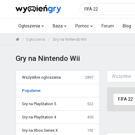
Ogłoszenia
Baza
Pomoc
Forum
Blog
Ogłoszenia
Gry na Nintendo Wii
Gry na Nintendo Wii
Wszystkie
Wszystkie ogłoszenia
2897
Popularne
Gry na PlayStation 5
522
Gry na PlayStation 4
450
Gry na Xbox Series X
192