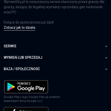
WymieńGry.pl to nowoczesny serwis stworzony przez graczy dla
graczy, służący do legalnej wymiany i sprzedaży gier na konsole
oraz PC.
Dołącz do społeczności już dziś!
Zobacz jak to działa
SERWIS
WYMIEŃ LUB SPRZEDAJ
BAZA / SPOŁECZNOŚĆ
Google Play i logo Google Play są znakami
towarowymi firmy Google LLC.