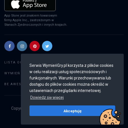
App Store jest znakiem towarowym
firmy Apple Inc., zastrzeżonym w
Stanach Zjednoczonych i innych krajach.
Szukaj gier
LISTA OGŁOSZEŃ:
Serwis WymieńGry.pl korzysta z plików cookies
w celu realizacji usług społecznościowych i
Dodaj ogłoszenie
WYMIEŃ GRY:
funkcjonalnych. Warunki przechowywania lub
Weryfikacja konta
dostępu do plików cookies można określić w
BE AWESOME:
ustawieniach przeglądarki internetowej.
Dowiedz się więcej
Copyright © 2019 - 2026
WymieńGry.pl
Wszystkie prawa
Akceptuję
zastrzeżone
v2.8.3