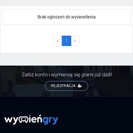
Brak ogłoszeń do wyświetlenia
(current)
1
Załóż konto i wymieniaj się grami już dziś!
REJESTRACJA