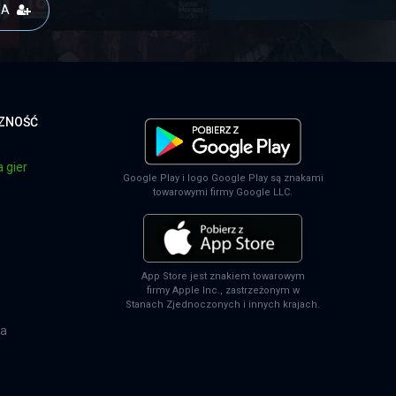
JA
CZNOŚĆ
 gier
Google Play i logo Google Play są znakami
towarowymi firmy Google LLC.
App Store jest znakiem towarowym
firmy Apple Inc., zastrzeżonym w
Stanach Zjednoczonych i innych krajach.
na