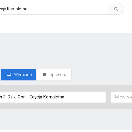
Wymiana
Sprzedaż