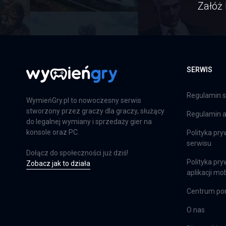
Załóż 
SERWIS
Regulamin s
WymieńGry.pl to nowoczesny serwis
stworzony przez graczy dla graczy, służący
Regulamin ap
do legalnej wymiany i sprzedaży gier na
konsole oraz PC.
Polityka pry
serwisu
Dołącz do społeczności już dziś!
Polityka pry
Zobacz jak to działa
aplikacji mob
Centrum p
O nas