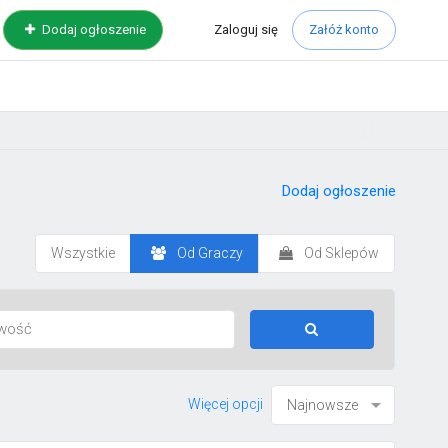
Zaloguj
się
Dodaj ogłoszenie
Załóż konto
Dodaj ogłoszenie
Wszystkie
Od Graczy
Od Sklepów
Więcej opcji