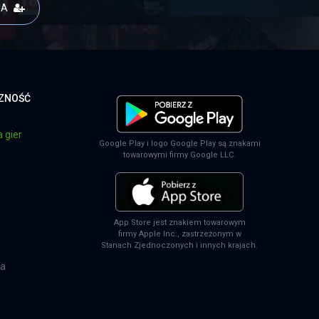
JA
CZNOŚĆ
 gier
Google Play i logo Google Play są znakami
towarowymi firmy Google LLC.
App Store jest znakiem towarowym
firmy Apple Inc., zastrzeżonym w
Stanach Zjednoczonych i innych krajach.
na