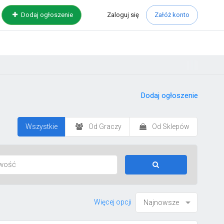
Zaloguj
się
Dodaj ogłoszenie
Załóż konto
Dodaj ogłoszenie
Wszystkie
Od Graczy
Od Sklepów
Więcej opcji