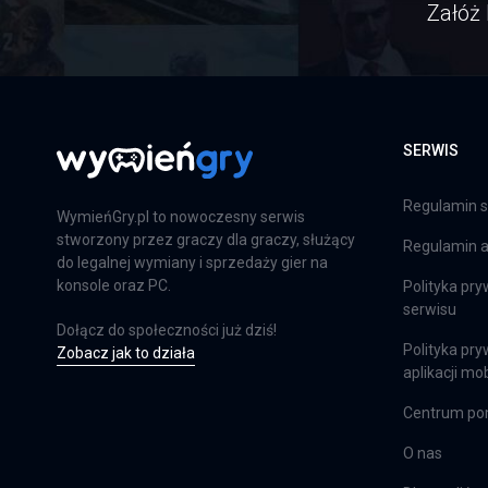
Załóż 
SERWIS
Regulamin s
WymieńGry.pl to nowoczesny serwis
stworzony przez graczy dla graczy, służący
Regulamin ap
do legalnej wymiany i sprzedaży gier na
konsole oraz PC.
Polityka pry
serwisu
Dołącz do społeczności już dziś!
Polityka pry
Zobacz jak to działa
aplikacji mob
Centrum p
O nas