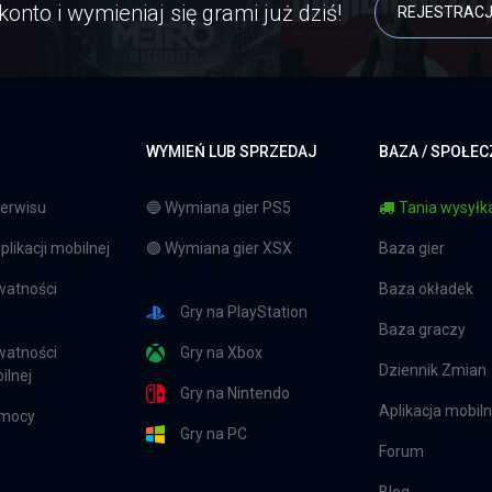
konto i wymieniaj się grami już dziś!
REJESTRAC
WYMIEŃ LUB SPRZEDAJ
BAZA / SPOŁE
erwisu
🔵 Wymiana gier PS5
Tania wysyłka
likacji mobilnej
🟢 Wymiana gier XSX
Baza gier
watności
Baza okładek
Gry na PlayStation
Baza graczy
watności
Gry na Xbox
Dziennik Zmian
ilnej
Gry na Nintendo
Aplikacja mobil
omocy
Gry na PC
Forum