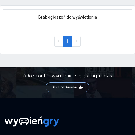
Brak ogłoszeń do wyświetlenia
(current)
1
Załóż konto i wymieniaj się grami już dziś!
REJESTRACJA