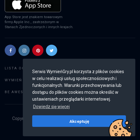
App Store jest znakiem towarowym
firmy Apple Inc., zastrzeżonym w
Stanach Zjednoczonych i innych krajach.
Szukaj gier
LISTA OGŁOSZEŃ:
Serwis WymieńGry.pl korzysta z plików cookies
w celu realizacji usług społecznościowych i
Dodaj ogłoszenie
WYMIEŃ GRY:
funkcjonalnych. Warunki przechowywania lub
Weryfikacja konta
dostępu do plików cookies można określić w
BE AWESOME:
ustawieniach przeglądarki internetowej.
Dowiedz się więcej
Copyright © 2019 - 2026
WymieńGry.pl
Wszystkie prawa
Akceptuję
zastrzeżone
v2.8.2