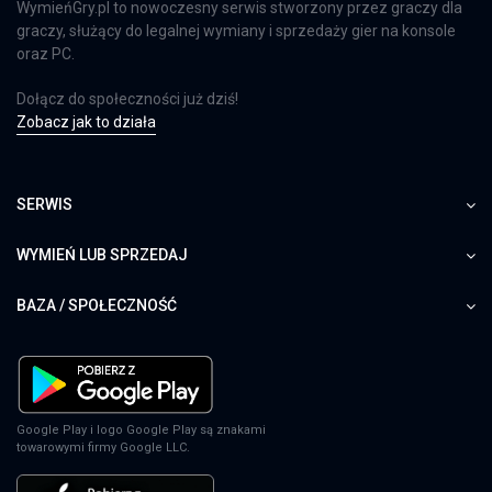
WymieńGry.pl to nowoczesny serwis stworzony przez graczy dla
graczy, służący do legalnej wymiany i sprzedaży gier na konsole
oraz PC.
Dołącz do społeczności już dziś!
Zobacz jak to działa
SERWIS
WYMIEŃ LUB SPRZEDAJ
BAZA / SPOŁECZNOŚĆ
Google Play i logo Google Play są znakami
towarowymi firmy Google LLC.