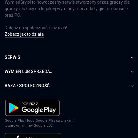
WymieńGry.pl to nowoczesny serwis stworzony przez graczy dla
graczy, służący do legalnej wymiany i sprzedaży gier na konsole
oraz PC.
Dołącz do społeczności już dziś!
Zobacz jak to działa
SERWIS
WYMIEŃ LUB SPRZEDAJ
BAZA / SPOŁECZNOŚĆ
Google Play i logo Google Play są znakami
towarowymi firmy Google LLC.