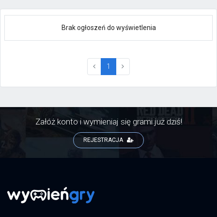
Brak ogłoszeń do wyświetlenia
(current)
1
Załóż konto i wymieniaj się grami już dziś!
REJESTRACJA