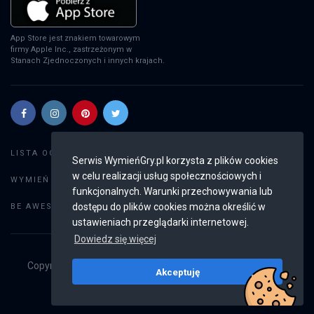
App Store jest znakiem towarowym
firmy Apple Inc., zastrzeżonym w
Stanach Zjednoczonych i innych krajach.
Szukaj gier
LISTA OGŁOSZEŃ:
Serwis WymieńGry.pl korzysta z plików cookies
w celu realizacji usług społecznościowych i
Dodaj ogłoszenie
WYMIEŃ GRY:
funkcjonalnych. Warunki przechowywania lub
Weryfikacja konta
dostępu do plików cookies można określić w
BE AWESOME:
ustawieniach przeglądarki internetowej.
Dowiedz się więcej
Copyright © 2019 - 2026
WymieńGry.pl
Wszystkie prawa
Akceptuję
zastrzeżone
v2.8.4