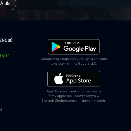
JA
CZNOŚĆ
 gier
Google Play i logo Google Play są znakami
towarowymi firmy Google LLC.
App Store jest znakiem towarowym
firmy Apple Inc., zastrzeżonym w
Stanach Zjednoczonych i innych krajach.
na