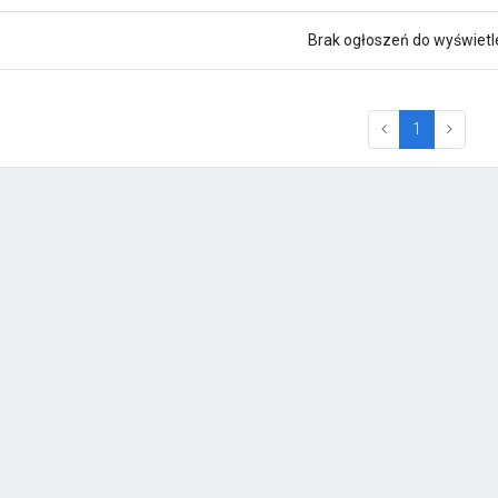
Brak ogłoszeń do wyświetl
(current)
1