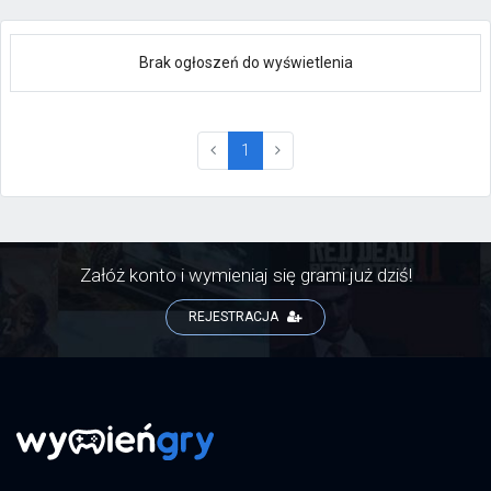
Brak ogłoszeń do wyświetlenia
(current)
1
Załóż konto i wymieniaj się grami już dziś!
REJESTRACJA