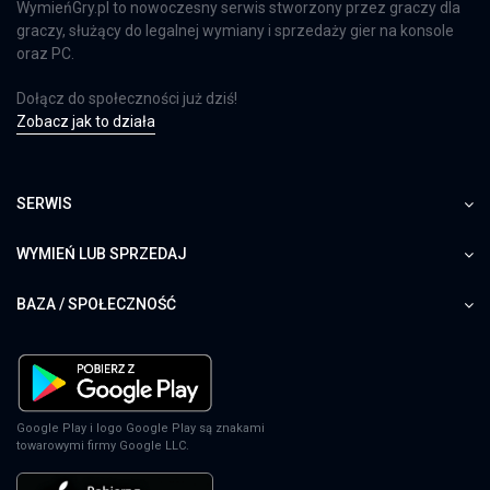
WymieńGry.pl to nowoczesny serwis stworzony przez graczy dla
graczy, służący do legalnej wymiany i sprzedaży gier na konsole
oraz PC.
Dołącz do społeczności już dziś!
Zobacz jak to działa
SERWIS
WYMIEŃ LUB SPRZEDAJ
BAZA / SPOŁECZNOŚĆ
Google Play i logo Google Play są znakami
towarowymi firmy Google LLC.