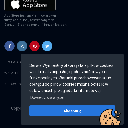
App Store jest znakiem towarowym
firmy Apple Inc., zastrzeżonym w
Stanach Zjednoczonych i innych krajach.
Szukaj gier
LISTA OGŁOSZEŃ:
Serwis WymieńGry.pl korzysta z plików cookies
w celu realizacji usług społecznościowych i
Dodaj ogłoszenie
WYMIEŃ GRY:
funkcjonalnych. Warunki przechowywania lub
Weryfikacja konta
dostępu do plików cookies można określić w
BE AWESOME:
ustawieniach przeglądarki internetowej.
Dowiedz się więcej
Copyright © 2019 - 2026
WymieńGry.pl
Wszystkie prawa
Akceptuję
zastrzeżone
v2.8.4