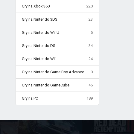
Gry na Xbox 360
220
Gry na Nintendo 3DS
23
Gry na Nintendo Wii U
5
Gry na Nintendo DS
34
Gry na Nintendo Wii
24
Gry na Nintendo Game Boy Advance
0
Gry na Nintendo GameCube
46
Gry na PC
189