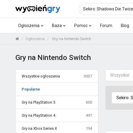
Ogłoszenia
Baza
Pomoc
Forum
Blog
Ogłoszenia
Gry na Nintendo Switch
Gry na Nintendo Switch
Wszystkie
Wszystkie ogłoszenia
3037
Popularne
Gry na PlayStation 5
600
Gry na PlayStation 4
497
Gry na Xbox Series X
194