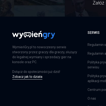
Załóż 
SERWIS
Regulamin s
WymieńGry.pl to nowoczesny serwis
stworzony przez graczy dla graczy, służący
Regulamin ap
do legalnej wymiany i sprzedaży gier na
konsole oraz PC.
Polityka pry
serwisu
Dołącz do społeczności już dziś!
Polityka pry
Zobacz jak to działa
aplikacji mob
Centrum p
O nas