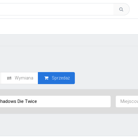
Wymiana
Sprzedaż