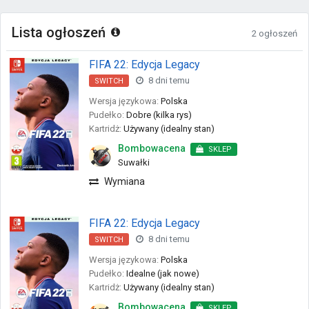
Lista ogłoszeń
2 ogłoszeń
FIFA 22: Edycja Legacy
8 dni temu
SWITCH
Wersja językowa:
Polska
Pudełko:
Dobre (kilka rys)
Kartridż:
Używany (idealny stan)
Bombowacena
SKLEP
Suwałki
Wymiana
FIFA 22: Edycja Legacy
8 dni temu
SWITCH
Wersja językowa:
Polska
Pudełko:
Idealne (jak nowe)
Kartridż:
Używany (idealny stan)
Bombowacena
SKLEP