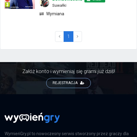
Suwałki
Wymiana
(current)
1
Załóż konto i wymieniaj się grami już dziś!
REJESTRACJA
WymieńGry.pl to nowoczesny serwis stworzony przez graczy dla