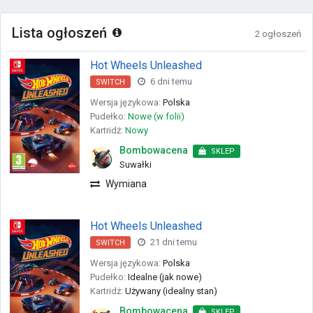
Lista ogłoszeń
2 ogłoszeń
Hot Wheels Unleashed
6 dni temu
SWITCH
Wersja językowa:
Polska
Pudełko:
Nowe (w folii)
Kartridż:
Nowy
Bombowacena
SKLEP
Suwałki
Wymiana
Hot Wheels Unleashed
21 dni temu
SWITCH
Wersja językowa:
Polska
Pudełko:
Idealne (jak nowe)
Kartridż:
Używany (idealny stan)
Bombowacena
SKLEP