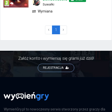
Suwałki
Wymiana
(current)
1
Załóż konto i wymieniaj się grami już dziś!
REJESTRACJA
WymieńGry.pl to nowoczesny serwis stworzony przez graczy dla