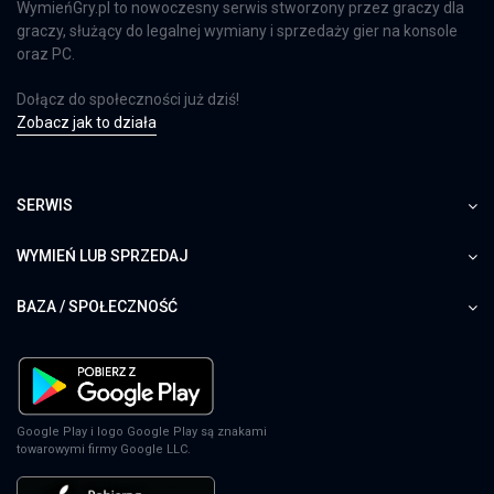
WymieńGry.pl to nowoczesny serwis stworzony przez graczy dla
graczy, służący do legalnej wymiany i sprzedaży gier na konsole
oraz PC.
Dołącz do społeczności już dziś!
Zobacz jak to działa
SERWIS
WYMIEŃ LUB SPRZEDAJ
BAZA / SPOŁECZNOŚĆ
Google Play i logo Google Play są znakami
towarowymi firmy Google LLC.