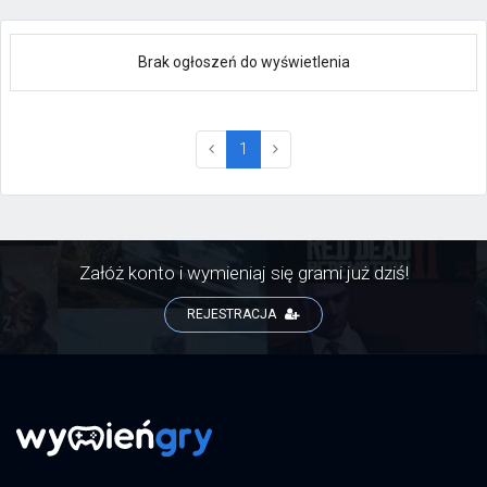
Brak ogłoszeń do wyświetlenia
(current)
1
Załóż konto i wymieniaj się grami już dziś!
REJESTRACJA