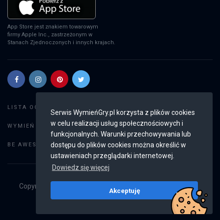
App Store jest znakiem towarowym
firmy Apple Inc., zastrzeżonym w
Stanach Zjednoczonych i innych krajach.
Szukaj gier
LISTA OGŁOSZEŃ:
Serwis WymieńGry.pl korzysta z plików cookies
w celu realizacji usług społecznościowych i
Dodaj ogłoszenie
WYMIEŃ GRY:
funkcjonalnych. Warunki przechowywania lub
Weryfikacja konta
dostępu do plików cookies można określić w
BE AWESOME:
ustawieniach przeglądarki internetowej.
Dowiedz się więcej
Copyright © 2019 - 2026
WymieńGry.pl
Wszystkie prawa
Akceptuję
zastrzeżone
v2.8.2