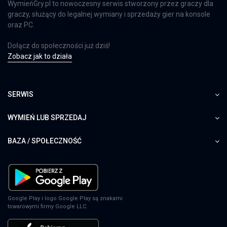
WymieńGry.pl to nowoczesny serwis stworzony przez graczy dla
graczy, służący do legalnej wymiany i sprzedaży gier na konsole
oraz PC.
Dołącz do społeczności już dziś!
Zobacz jak to działa
SERWIS
WYMIEŃ LUB SPRZEDAJ
BAZA / SPOŁECZNOŚĆ
Google Play i logo Google Play są znakami
towarowymi firmy Google LLC.