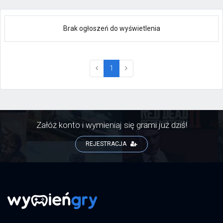
Brak ogłoszeń do wyświetlenia
(current)
1
Załóż konto i wymieniaj się grami już dziś!
REJESTRACJA