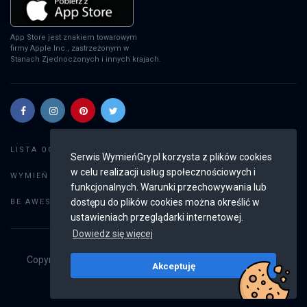
App Store jest znakiem towarowym
firmy Apple Inc., zastrzeżonym w
Stanach Zjednoczonych i innych krajach.
Szukaj gier
LISTA OGŁOSZEŃ:
Serwis WymieńGry.pl korzysta z plików cookies
w celu realizacji usług społecznościowych i
Dodaj ogłoszenie
WYMIEŃ GRY:
funkcjonalnych. Warunki przechowywania lub
Weryfikacja konta
dostępu do plików cookies można określić w
BE AWESOME:
ustawieniach przeglądarki internetowej.
Dowiedz się więcej
Copyright © 2019 - 2026
WymieńGry.pl
Wszystkie prawa
Akceptuję
zastrzeżone
v2.8.3