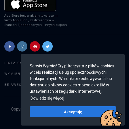
App Store jest znakiem towarowym
firmy Apple Inc., zastrzeżonym w
Stanach Zjednoczonych i innych krajach.
Szukaj gier
LISTA OGŁOSZEŃ:
Serwis WymieńGry.pl korzysta z plików cookies
w celu realizacji usług społecznościowych i
Dodaj ogłoszenie
WYMIEŃ GRY:
funkcjonalnych. Warunki przechowywania lub
Weryfikacja konta
dostępu do plików cookies można określić w
BE AWESOME:
ustawieniach przeglądarki internetowej.
Dowiedz się więcej
Copyright © 2019 - 2026
WymieńGry.pl
Wszystkie prawa
Akceptuję
zastrzeżone
v2.8.4