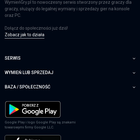
WymieńGry.pl to nowoczesny serwis stworzony przez graczy dla
graczy, służący do legalnej wymiany i sprzedaży gier na konsole
oraz PC.
Dołącz do społeczności już dziś!
Zobacz jak to działa
SERWIS
WYMIEŃ LUB SPRZEDAJ
BAZA / SPOŁECZNOŚĆ
Google Play i logo Google Play są znakami
towarowymi firmy Google LLC.