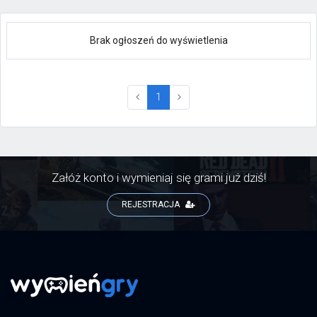
Brak ogłoszeń do wyświetlenia
(current)
1
Załóż konto i wymieniaj się grami już dziś!
REJESTRACJA