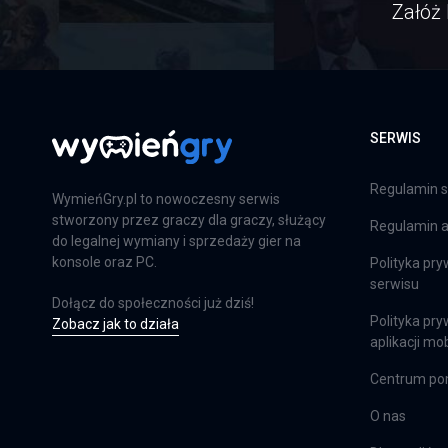
Załóż 
SERWIS
Regulamin s
WymieńGry.pl to nowoczesny serwis
stworzony przez graczy dla graczy, służący
Regulamin ap
do legalnej wymiany i sprzedaży gier na
konsole oraz PC.
Polityka pry
serwisu
Dołącz do społeczności już dziś!
Polityka pry
Zobacz jak to działa
aplikacji mob
Centrum p
O nas