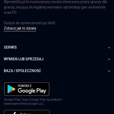
WymieńGry.pl to nowoczesny serwis stworzony przez graczy dla
graczy, służący do legalnej wymiany i sprzedaży gier na konsole
oraz PC.
Dołącz do społeczności już dziś!
Zobacz jak to działa
SERWIS
WYMIEŃ LUB SPRZEDAJ
BAZA / SPOŁECZNOŚĆ
Google Play i logo Google Play są znakami
towarowymi firmy Google LLC.