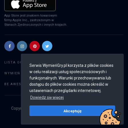
App Store jest znakiem towarowym
firmy Apple Inc., zastrzeżonym w
Stanach Zjednoczonych i innych krajach.
Szukaj gier
LISTA OGŁOSZEŃ:
Serwis WymieńGry.pl korzysta z plików cookies
w celu realizacji usług społecznościowych i
Dodaj ogłoszenie
WYMIEŃ GRY:
funkcjonalnych. Warunki przechowywania lub
Weryfikacja konta
dostępu do plików cookies można określić w
BE AWESOME:
ustawieniach przeglądarki internetowej.
Dowiedz się więcej
Copyright © 2019 - 2026
WymieńGry.pl
Wszystkie prawa
Akceptuję
zastrzeżone
v2.8.4