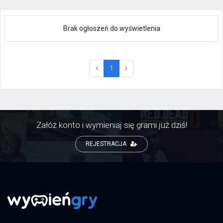
Brak ogłoszeń do wyświetlenia
(current)
1
Załóż konto i wymieniaj się grami już dziś!
REJESTRACJA