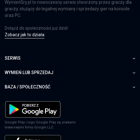
WymieńGry.pl to nowoczesny serwis stworzony przez graczy dla
graczy, służący do legalnej wymiany i sprzedaży gier na konsole
oraz PC.
Dołącz do społeczności już dziś!
Zobacz jak to działa
SERWIS
WYMIEŃ LUB SPRZEDAJ
BAZA / SPOŁECZNOŚĆ
Google Play i logo Google Play są znakami
towarowymi firmy Google LLC.