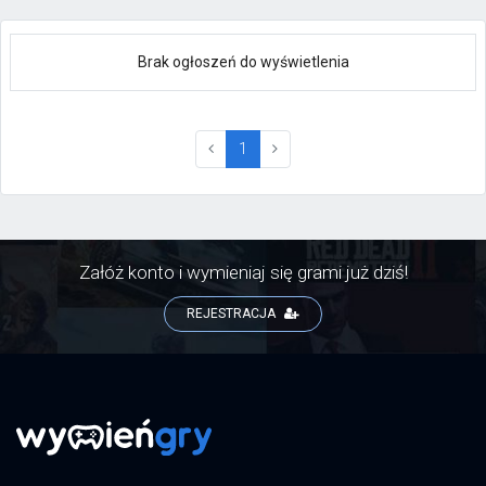
Brak ogłoszeń do wyświetlenia
(current)
1
Załóż konto i wymieniaj się grami już dziś!
REJESTRACJA