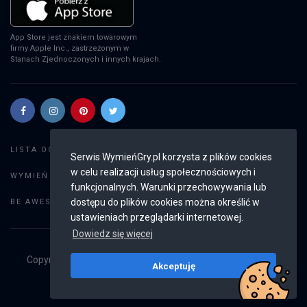
App Store jest znakiem towarowym
firmy Apple Inc., zastrzeżonym w
Stanach Zjednoczonych i innych krajach.
Szukaj gier
LISTA OGŁOSZEŃ:
Serwis WymieńGry.pl korzysta z plików cookies
w celu realizacji usług społecznościowych i
Dodaj ogłoszenie
WYMIEŃ GRY:
funkcjonalnych. Warunki przechowywania lub
Weryfikacja konta
dostępu do plików cookies można określić w
BE AWESOME:
ustawieniach przeglądarki internetowej.
Dowiedz się więcej
Copyright © 2019 - 2026
WymieńGry.pl
Wszystkie prawa
Akceptuję
zastrzeżone
v2.8.4