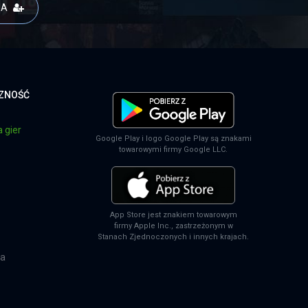
JA
CZNOŚĆ
 gier
Google Play i logo Google Play są znakami
towarowymi firmy Google LLC.
App Store jest znakiem towarowym
firmy Apple Inc., zastrzeżonym w
Stanach Zjednoczonych i innych krajach.
na