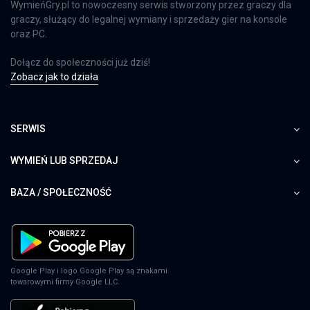
WymieńGry.pl to nowoczesny serwis stworzony przez graczy dla
graczy, służący do legalnej wymiany i sprzedaży gier na konsole
oraz PC.
Dołącz do społeczności już dziś!
Zobacz jak to działa
SERWIS
WYMIEŃ LUB SPRZEDAJ
BAZA / SPOŁECZNOŚĆ
Google Play i logo Google Play są znakami
towarowymi firmy Google LLC.