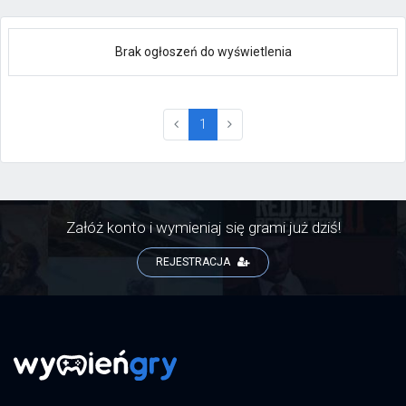
Brak ogłoszeń do wyświetlenia
(current)
1
Załóż konto i wymieniaj się grami już dziś!
REJESTRACJA