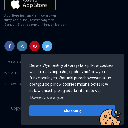
App Store jest znakiem towarowym
firmy Apple Inc., zastrzeżonym w
Stanach Zjednoczonych i innych krajach.
Szukaj gier
LISTA OGŁOSZEŃ:
Serwis WymieńGry.pl korzysta z plików cookies
w celu realizacji usług społecznościowych i
Dodaj ogłoszenie
WYMIEŃ GRY:
funkcjonalnych. Warunki przechowywania lub
Weryfikacja konta
dostępu do plików cookies można określić w
BE AWESOME:
ustawieniach przeglądarki internetowej.
Dowiedz się więcej
Copyright © 2019 - 2026
WymieńGry.pl
Wszystkie prawa
Akceptuję
zastrzeżone
v2.8.4