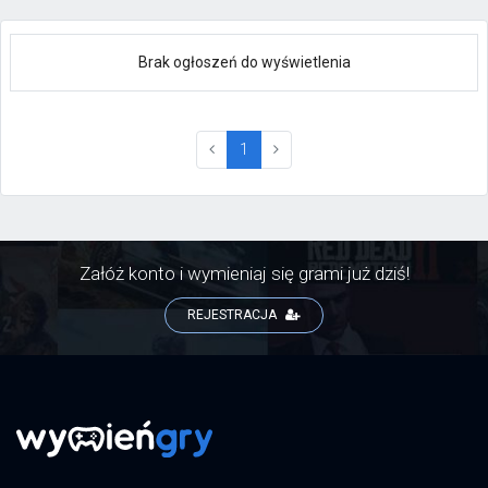
Brak ogłoszeń do wyświetlenia
(current)
1
Załóż konto i wymieniaj się grami już dziś!
REJESTRACJA