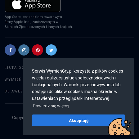
App Store jest znakiem towarowym
firmy Apple Inc., zastrzeżonym w
Stanach Zjednoczonych i innych krajach.
Szukaj gier
LISTA OGŁOSZEŃ:
Serwis WymieńGry.pl korzysta z plików cookies
w celu realizacji usług społecznościowych i
Dodaj ogłoszenie
WYMIEŃ GRY:
funkcjonalnych. Warunki przechowywania lub
Weryfikacja konta
dostępu do plików cookies można określić w
BE AWESOME:
ustawieniach przeglądarki internetowej.
Dowiedz się więcej
Copyright © 2019 - 2026
WymieńGry.pl
Wszystkie prawa
Akceptuję
zastrzeżone
v2.8.3