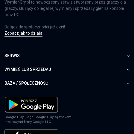
WymieńGry.pl to nowoczesny serwis stworzony przez graczy dla
graczy, służący do legalnej wymiany i sprzedaży gier na konsole
oraz PC.
Dołącz do społeczności już dziś!
Zobacz jak to działa
SERWIS
WYMIEŃ LUB SPRZEDAJ
BAZA / SPOŁECZNOŚĆ
Google Play i logo Google Play są znakami
towarowymi firmy Google LLC.