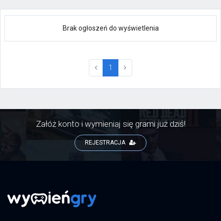
Brak ogłoszeń do wyświetlenia
(current)
1
Załóż konto i wymieniaj się grami już dziś!
REJESTRACJA