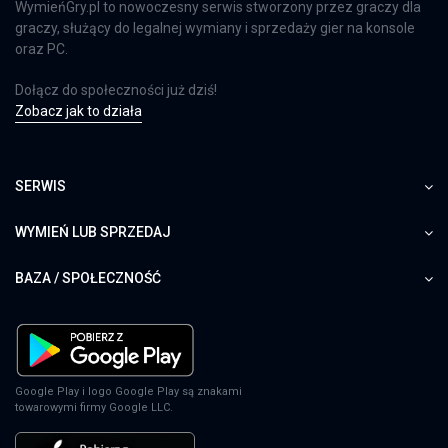
WymieńGry.pl to nowoczesny serwis stworzony przez graczy dla
graczy, służący do legalnej wymiany i sprzedaży gier na konsole
oraz PC.
Dołącz do społeczności już dziś!
Zobacz jak to działa
SERWIS
WYMIEŃ LUB SPRZEDAJ
BAZA / SPOŁECZNOŚĆ
Google Play i logo Google Play są znakami
towarowymi firmy Google LLC.