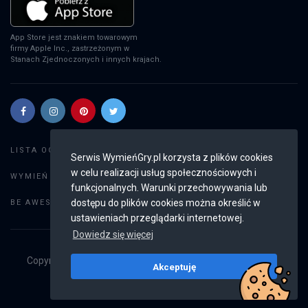
App Store jest znakiem towarowym
firmy Apple Inc., zastrzeżonym w
Stanach Zjednoczonych i innych krajach.
Szukaj gier
LISTA OGŁOSZEŃ:
Serwis WymieńGry.pl korzysta z plików cookies
w celu realizacji usług społecznościowych i
Dodaj ogłoszenie
WYMIEŃ GRY:
funkcjonalnych. Warunki przechowywania lub
Weryfikacja konta
dostępu do plików cookies można określić w
BE AWESOME:
ustawieniach przeglądarki internetowej.
Dowiedz się więcej
Copyright © 2019 - 2026
WymieńGry.pl
Wszystkie prawa
Akceptuję
zastrzeżone
v2.8.4