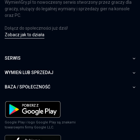
WymieńGry.pl to nowoczesny serwis stworzony przez graczy dla
graczy, służący do legalnej wymiany i sprzedaży gier na konsole
oraz PC.
Dołącz do społeczności już dziś!
Zobacz jak to działa
SERWIS
WYMIEŃ LUB SPRZEDAJ
BAZA / SPOŁECZNOŚĆ
Google Play i logo Google Play są znakami
towarowymi firmy Google LLC.