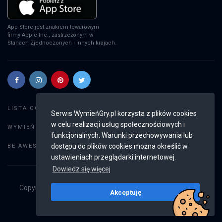
App Store jest znakiem towarowym
firmy Apple Inc., zastrzeżonym w
Stanach Zjednoczonych i innych krajach.
Szukaj gier
LISTA OGŁOSZEŃ:
Serwis WymieńGry.pl korzysta z plików cookies
w celu realizacji usług społecznościowych i
Dodaj ogłoszenie
WYMIEŃ GRY:
funkcjonalnych. Warunki przechowywania lub
Weryfikacja konta
dostępu do plików cookies można określić w
BE AWESOME:
ustawieniach przeglądarki internetowej.
Dowiedz się więcej
Copyright © 2019 - 2026
WymieńGry.pl
Wszystkie prawa
Akceptuję
zastrzeżone
v2.8.4