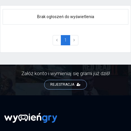
Brak ogłoszeń do wyświetlenia
(current)
1
Załóż konto i wymieniaj się grami już dziś!
REJESTRACJA