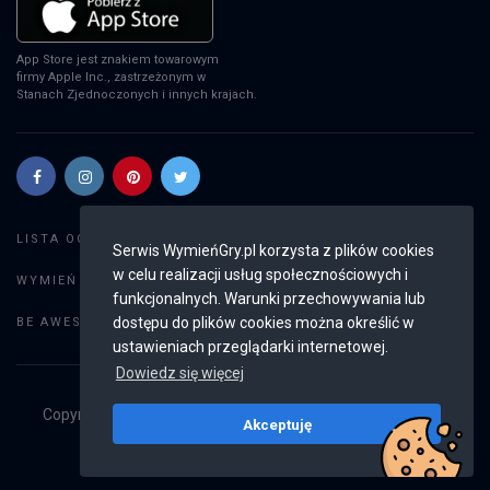
App Store jest znakiem towarowym
firmy Apple Inc., zastrzeżonym w
Stanach Zjednoczonych i innych krajach.
Szukaj gier
LISTA OGŁOSZEŃ:
Serwis WymieńGry.pl korzysta z plików cookies
w celu realizacji usług społecznościowych i
Dodaj ogłoszenie
WYMIEŃ GRY:
funkcjonalnych. Warunki przechowywania lub
Weryfikacja konta
dostępu do plików cookies można określić w
BE AWESOME:
ustawieniach przeglądarki internetowej.
Dowiedz się więcej
Copyright © 2019 - 2026
WymieńGry.pl
Wszystkie prawa
Akceptuję
zastrzeżone
v2.8.4