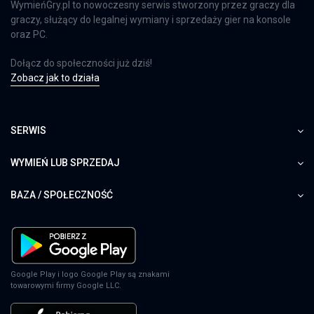
WymieńGry.pl to nowoczesny serwis stworzony przez graczy dla
graczy, służący do legalnej wymiany i sprzedaży gier na konsole
oraz PC.
Dołącz do społeczności już dziś!
Zobacz jak to działa
SERWIS
WYMIEŃ LUB SPRZEDAJ
BAZA / SPOŁECZNOŚĆ
Google Play i logo Google Play są znakami
towarowymi firmy Google LLC.