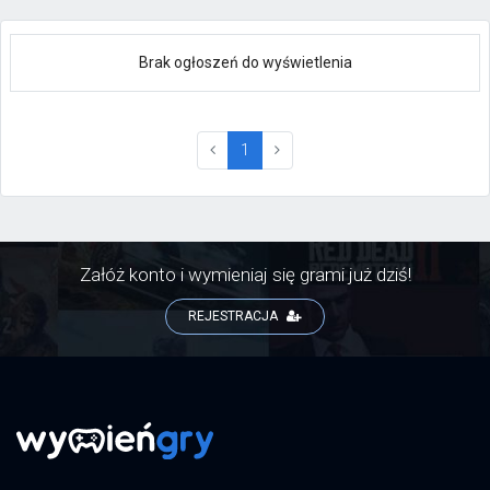
Brak ogłoszeń do wyświetlenia
(current)
1
Załóż konto i wymieniaj się grami już dziś!
REJESTRACJA