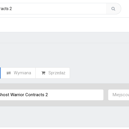
Wymiana
Sprzedaż