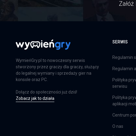
Załóż 
SERWIS
Regulamin s
WymieńGry.pl to nowoczesny serwis
stworzony przez graczy dla graczy, służący
Regulamin ap
do legalnej wymiany i sprzedaży gier na
konsole oraz PC.
Polityka pry
serwisu
Dołącz do społeczności już dziś!
Polityka pry
Zobacz jak to działa
aplikacji mob
Centrum p
O nas