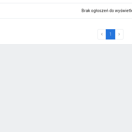
Brak ogłoszeń do wyświetl
(current)
1