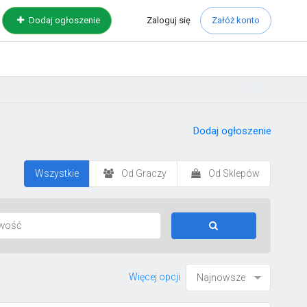
Zaloguj
się
Dodaj ogłoszenie
Załóż konto
Dodaj ogłoszenie
Wszystkie
Od Graczy
Od Sklepów
Więcej opcji