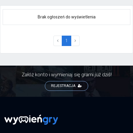
Brak ogłoszeń do wyświetlenia
(current)
1
Załóż konto i wymieniaj się grami już dziś!
REJESTRACJA