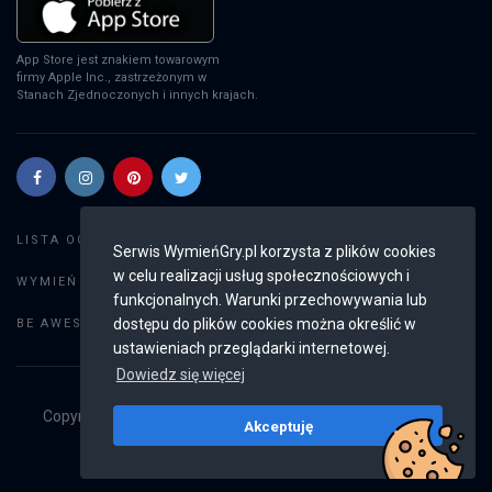
App Store jest znakiem towarowym
firmy Apple Inc., zastrzeżonym w
Stanach Zjednoczonych i innych krajach.
Szukaj gier
LISTA OGŁOSZEŃ:
Serwis WymieńGry.pl korzysta z plików cookies
w celu realizacji usług społecznościowych i
Dodaj ogłoszenie
WYMIEŃ GRY:
funkcjonalnych. Warunki przechowywania lub
Weryfikacja konta
dostępu do plików cookies można określić w
BE AWESOME:
ustawieniach przeglądarki internetowej.
Dowiedz się więcej
Copyright © 2019 - 2026
WymieńGry.pl
Wszystkie prawa
Akceptuję
zastrzeżone
v2.8.3