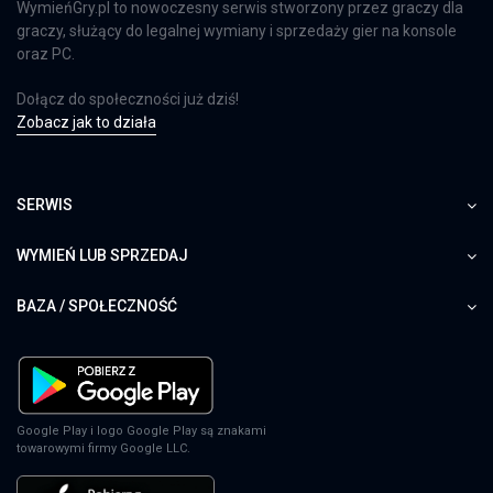
WymieńGry.pl to nowoczesny serwis stworzony przez graczy dla
graczy, służący do legalnej wymiany i sprzedaży gier na konsole
oraz PC.
Dołącz do społeczności już dziś!
Zobacz jak to działa
SERWIS
WYMIEŃ LUB SPRZEDAJ
BAZA / SPOŁECZNOŚĆ
Google Play i logo Google Play są znakami
towarowymi firmy Google LLC.