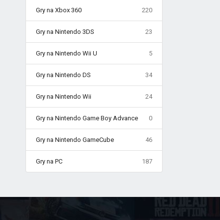
Gry na Xbox 360
220
Gry na Nintendo 3DS
23
Gry na Nintendo Wii U
5
Gry na Nintendo DS
34
Gry na Nintendo Wii
24
Gry na Nintendo Game Boy Advance
0
Gry na Nintendo GameCube
46
Gry na PC
187