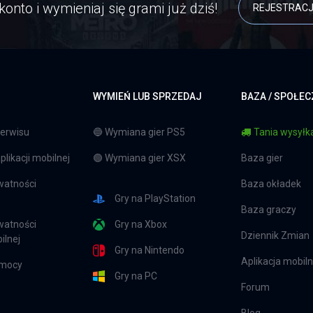
konto i wymieniaj się grami już dziś!
REJESTRAC
WYMIEŃ LUB SPRZEDAJ
BAZA / SPOŁE
erwisu
🔵 Wymiana gier PS5
Tania wysyłka
likacji mobilnej
🟢 Wymiana gier XSX
Baza gier
watności
Baza okładek
Gry na PlayStation
Baza graczy
watności
Gry na Xbox
Dziennik Zmian
ilnej
Gry na Nintendo
Aplikacja mobil
omocy
Gry na PC
Forum