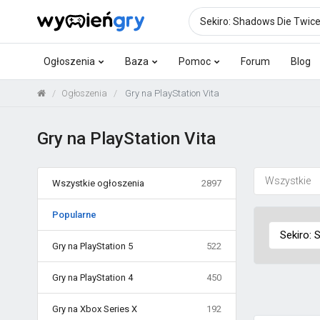
Ogłoszenia
Baza
Pomoc
Forum
Blog
Ogłoszenia
Gry na PlayStation Vita
Gry na PlayStation Vita
Wszystkie
Wszystkie ogłoszenia
2897
Popularne
Gry na PlayStation 5
522
Gry na PlayStation 4
450
Gry na Xbox Series X
192