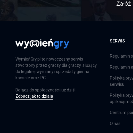
Załóż 
SERWIS
Regulamin s
WymieńGry.pl to nowoczesny serwis
stworzony przez graczy dla graczy, służący
Regulamin ap
do legalnej wymiany i sprzedaży gier na
konsole oraz PC.
Polityka pry
serwisu
Dołącz do społeczności już dziś!
Polityka pry
Zobacz jak to działa
aplikacji mob
Centrum p
O nas