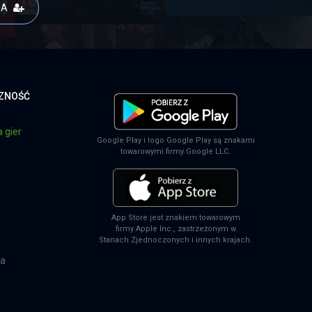
JA
CZNOŚĆ
 gier
Google Play i logo Google Play są znakami
towarowymi firmy Google LLC.
App Store jest znakiem towarowym
firmy Apple Inc., zastrzeżonym w
Stanach Zjednoczonych i innych krajach.
na