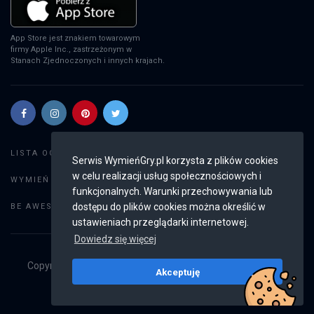
App Store jest znakiem towarowym
firmy Apple Inc., zastrzeżonym w
Stanach Zjednoczonych i innych krajach.
Szukaj gier
LISTA OGŁOSZEŃ:
Serwis WymieńGry.pl korzysta z plików cookies
w celu realizacji usług społecznościowych i
Dodaj ogłoszenie
WYMIEŃ GRY:
funkcjonalnych. Warunki przechowywania lub
Weryfikacja konta
dostępu do plików cookies można określić w
BE AWESOME:
ustawieniach przeglądarki internetowej.
Dowiedz się więcej
Copyright © 2019 - 2026
WymieńGry.pl
Wszystkie prawa
Akceptuję
zastrzeżone
v2.8.4