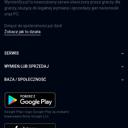
WymieńGry.pl to nowoczesny serwis stworzony przez graczy dla
graczy, służący do legalnej wymiany i sprzedaży gier na konsole
oraz PC.
Dołącz do społeczności już dziś!
Zobacz jak to działa
SERWIS
WYMIEŃ LUB SPRZEDAJ
BAZA / SPOŁECZNOŚĆ
Google Play i logo Google Play są znakami
towarowymi firmy Google LLC.