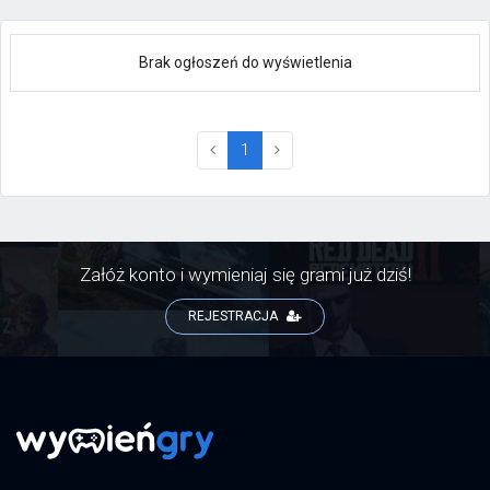
Brak ogłoszeń do wyświetlenia
(current)
1
Załóż konto i wymieniaj się grami już dziś!
REJESTRACJA