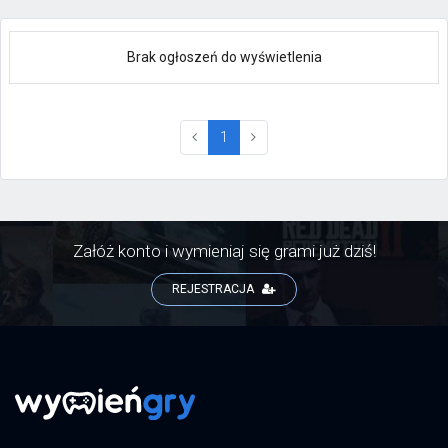
Brak ogłoszeń do wyświetlenia
(current)
1
Załóż konto i wymieniaj się grami już dziś!
REJESTRACJA