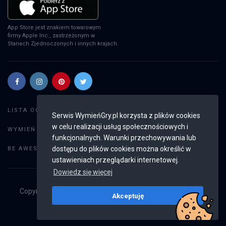
App Store jest znakiem towarowym
firmy Apple Inc., zastrzeżonym w
Stanach Zjednoczonych i innych krajach.
Szukaj gier
LISTA OGŁOSZEŃ:
Serwis WymieńGry.pl korzysta z plików cookies
w celu realizacji usług społecznościowych i
Dodaj ogłoszenie
WYMIEŃ GRY:
funkcjonalnych. Warunki przechowywania lub
Weryfikacja konta
dostępu do plików cookies można określić w
BE AWESOME:
ustawieniach przeglądarki internetowej.
Dowiedz się więcej
Copyright © 2019 - 2026
WymieńGry.pl
Wszystkie prawa
Akceptuję
zastrzeżone
v2.8.3