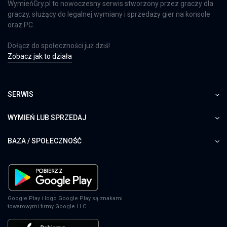
WymieńGry.pl to nowoczesny serwis stworzony przez graczy dla
graczy, służący do legalnej wymiany i sprzedaży gier na konsole
oraz PC.
Dołącz do społeczności już dziś!
Zobacz jak to działa
SERWIS
WYMIEŃ LUB SPRZEDAJ
BAZA / SPOŁECZNOŚĆ
Google Play i logo Google Play są znakami
towarowymi firmy Google LLC.