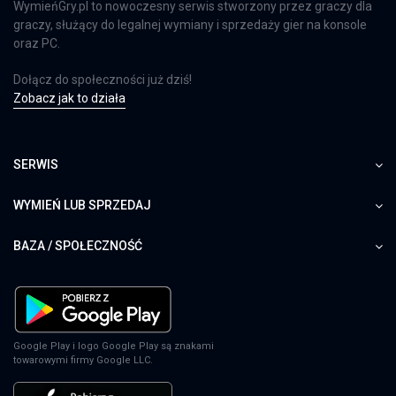
WymieńGry.pl to nowoczesny serwis stworzony przez graczy dla
graczy, służący do legalnej wymiany i sprzedaży gier na konsole
oraz PC.
Dołącz do społeczności już dziś!
Zobacz jak to działa
SERWIS
WYMIEŃ LUB SPRZEDAJ
BAZA / SPOŁECZNOŚĆ
Google Play i logo Google Play są znakami
towarowymi firmy Google LLC.