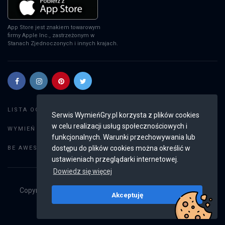
App Store jest znakiem towarowym
firmy Apple Inc., zastrzeżonym w
Stanach Zjednoczonych i innych krajach.
Szukaj gier
LISTA OGŁOSZEŃ:
Serwis WymieńGry.pl korzysta z plików cookies
w celu realizacji usług społecznościowych i
Dodaj ogłoszenie
WYMIEŃ GRY:
funkcjonalnych. Warunki przechowywania lub
Weryfikacja konta
dostępu do plików cookies można określić w
BE AWESOME:
ustawieniach przeglądarki internetowej.
Dowiedz się więcej
Copyright © 2019 - 2026
WymieńGry.pl
Wszystkie prawa
Akceptuję
zastrzeżone
v2.8.4