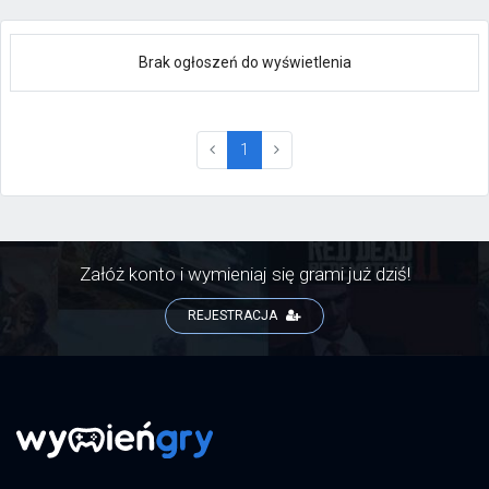
Brak ogłoszeń do wyświetlenia
(current)
1
Załóż konto i wymieniaj się grami już dziś!
REJESTRACJA