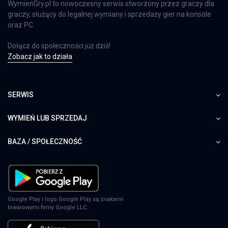
WymieńGry.pl to nowoczesny serwis stworzony przez graczy dla
graczy, służący do legalnej wymiany i sprzedaży gier na konsole
oraz PC.
Dołącz do społeczności już dziś!
Zobacz jak to działa
SERWIS
WYMIEŃ LUB SPRZEDAJ
BAZA / SPOŁECZNOŚĆ
Google Play i logo Google Play są znakami
towarowymi firmy Google LLC.