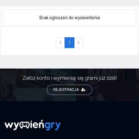
Brak ogłoszeń do wyświetlenia
(current)
1
Załóż konto i wymieniaj się grami już dziś!
REJESTRACJA