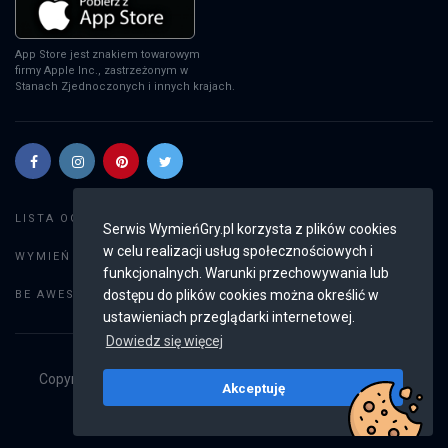
App Store jest znakiem towarowym
firmy Apple Inc., zastrzeżonym w
Stanach Zjednoczonych i innych krajach.
Szukaj gier
LISTA OGŁOSZEŃ:
Serwis WymieńGry.pl korzysta z plików cookies
w celu realizacji usług społecznościowych i
Dodaj ogłoszenie
WYMIEŃ GRY:
funkcjonalnych. Warunki przechowywania lub
Weryfikacja konta
dostępu do plików cookies można określić w
BE AWESOME:
ustawieniach przeglądarki internetowej.
Dowiedz się więcej
Copyright © 2019 - 2026
WymieńGry.pl
Wszystkie prawa
Akceptuję
zastrzeżone
v2.8.4