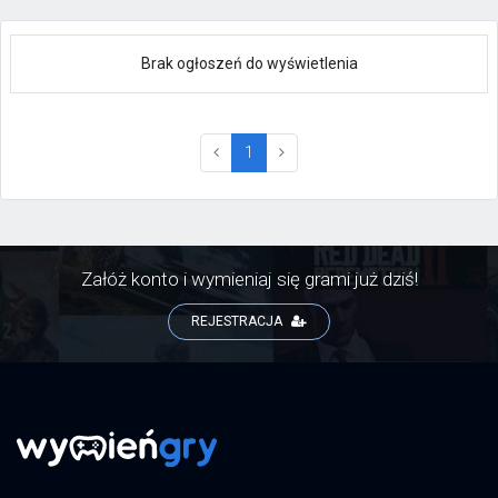
Brak ogłoszeń do wyświetlenia
(current)
1
Załóż konto i wymieniaj się grami już dziś!
REJESTRACJA