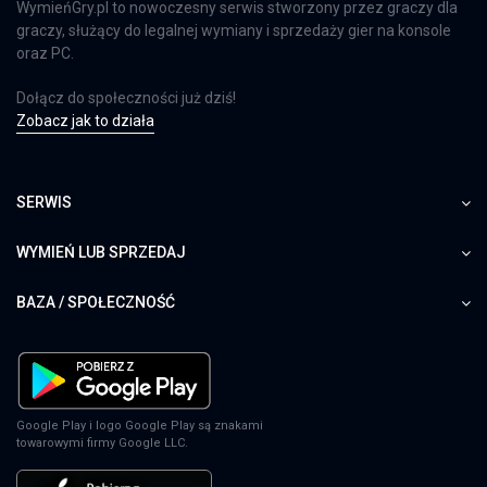
WymieńGry.pl to nowoczesny serwis stworzony przez graczy dla
graczy, służący do legalnej wymiany i sprzedaży gier na konsole
oraz PC.
Dołącz do społeczności już dziś!
Zobacz jak to działa
SERWIS
WYMIEŃ LUB SPRZEDAJ
BAZA / SPOŁECZNOŚĆ
Google Play i logo Google Play są znakami
towarowymi firmy Google LLC.