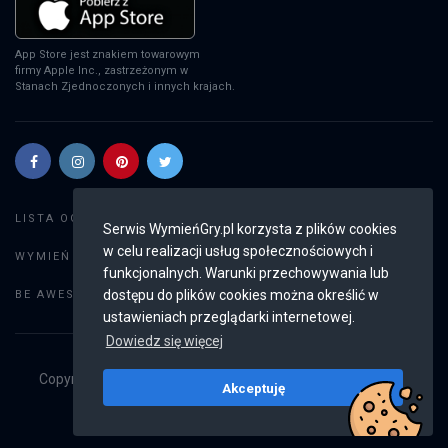
App Store jest znakiem towarowym
firmy Apple Inc., zastrzeżonym w
Stanach Zjednoczonych i innych krajach.
Szukaj gier
LISTA OGŁOSZEŃ:
Serwis WymieńGry.pl korzysta z plików cookies
w celu realizacji usług społecznościowych i
Dodaj ogłoszenie
WYMIEŃ GRY:
funkcjonalnych. Warunki przechowywania lub
Weryfikacja konta
dostępu do plików cookies można określić w
BE AWESOME:
ustawieniach przeglądarki internetowej.
Dowiedz się więcej
Copyright © 2019 - 2026
WymieńGry.pl
Wszystkie prawa
Akceptuję
zastrzeżone
v2.8.3