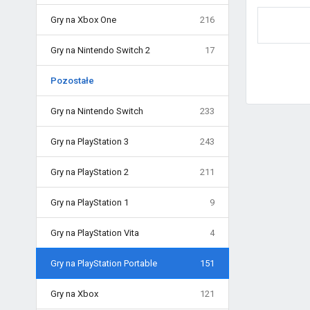
Gry na Xbox One
216
Gry na Nintendo Switch 2
17
Pozostałe
Gry na Nintendo Switch
233
Gry na PlayStation 3
243
Gry na PlayStation 2
211
Gry na PlayStation 1
9
Gry na PlayStation Vita
4
Gry na PlayStation Portable
151
Gry na Xbox
121