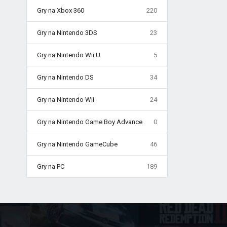
Gry na Xbox 360
220
Gry na Nintendo 3DS
23
Gry na Nintendo Wii U
5
Gry na Nintendo DS
34
Gry na Nintendo Wii
24
Gry na Nintendo Game Boy Advance
0
Gry na Nintendo GameCube
46
Gry na PC
189