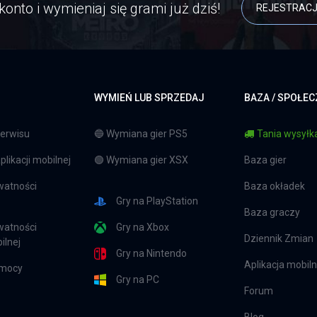
konto i wymieniaj się grami już dziś!
REJESTRAC
WYMIEŃ LUB SPRZEDAJ
BAZA / SPOŁE
erwisu
🔵 Wymiana gier PS5
Tania wysyłka
likacji mobilnej
🟢 Wymiana gier XSX
Baza gier
watności
Baza okładek
Gry na PlayStation
Baza graczy
watności
Gry na Xbox
Dziennik Zmian
ilnej
Gry na Nintendo
Aplikacja mobil
omocy
Gry na PC
Forum