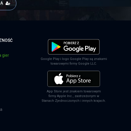
JA
CZNOŚĆ
 gier
Google Play i logo Google Play są znakami
towarowymi firmy Google LLC.
App Store jest znakiem towarowym
firmy Apple Inc., zastrzeżonym w
Stanach Zjednoczonych i innych krajach.
na