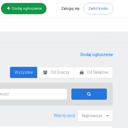
Zaloguj
się
Dodaj ogłoszenie
Załóż konto
Dodaj ogłoszenie
Wszystkie
Od Graczy
Od Sklepów
Więcej opcji