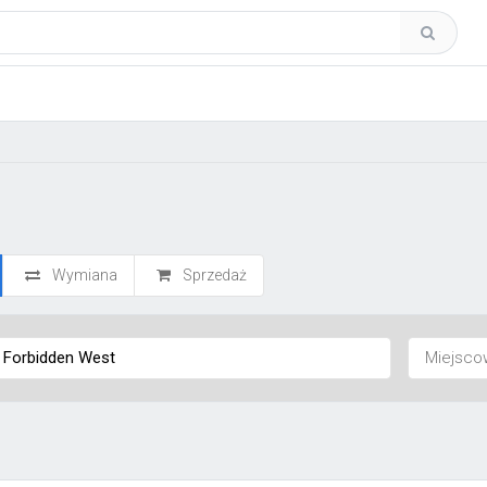
Wymiana
Sprzedaż