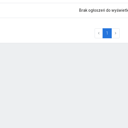
Brak ogłoszeń do wyświetl
(current)
1