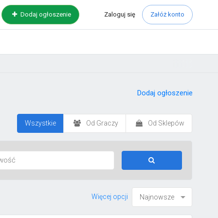
Zaloguj
się
Dodaj ogłoszenie
Załóż konto
Dodaj ogłoszenie
Wszystkie
Od Graczy
Od Sklepów
Więcej opcji