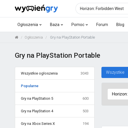
Ogłoszenia
Baza
Pomoc
Forum
Blog
Ogłoszenia
Gry na PlayStation Portable
Gry na PlayStation Portable
Wszystkie
Wszystkie ogłoszenia
3043
Popularne
Gry na PlayStation 5
600
Gry na PlayStation 4
503
Gry na Xbox Series X
194