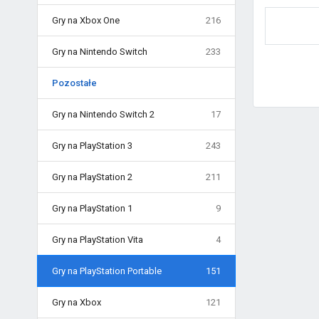
Gry na Xbox One
216
Gry na Nintendo Switch
233
Pozostałe
Gry na Nintendo Switch 2
17
Gry na PlayStation 3
243
Gry na PlayStation 2
211
Gry na PlayStation 1
9
Gry na PlayStation Vita
4
Gry na PlayStation Portable
151
Gry na Xbox
121