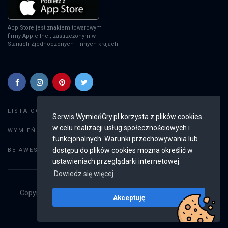
App Store jest znakiem towarowym
firmy Apple Inc., zastrzeżonym w
Stanach Zjednoczonych i innych krajach.
Szukaj gier
LISTA OGŁOSZEŃ:
Serwis WymieńGry.pl korzysta z plików cookies
w celu realizacji usług społecznościowych i
Dodaj ogłoszenie
WYMIEŃ GRY:
funkcjonalnych. Warunki przechowywania lub
Weryfikacja konta
dostępu do plików cookies można określić w
BE AWESOME:
ustawieniach przeglądarki internetowej.
Dowiedz się więcej
Copyright © 2019 - 2026
WymieńGry.pl
Wszystkie prawa
Akceptuję
zastrzeżone
v2.8.4