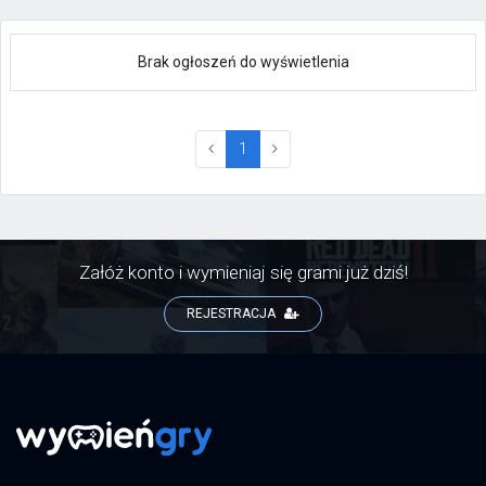
Brak ogłoszeń do wyświetlenia
(current)
1
Załóż konto i wymieniaj się grami już dziś!
REJESTRACJA