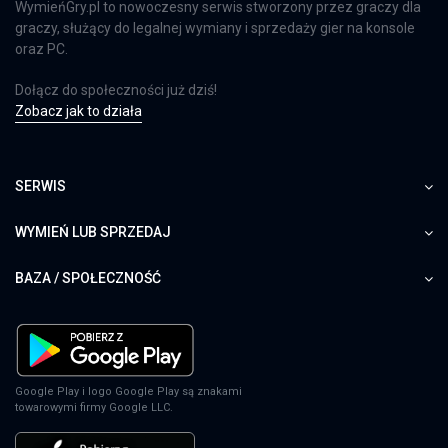
WymieńGry.pl to nowoczesny serwis stworzony przez graczy dla
graczy, służący do legalnej wymiany i sprzedaży gier na konsole
oraz PC.
Dołącz do społeczności już dziś!
Zobacz jak to działa
SERWIS
WYMIEŃ LUB SPRZEDAJ
BAZA / SPOŁECZNOŚĆ
Google Play i logo Google Play są znakami
towarowymi firmy Google LLC.