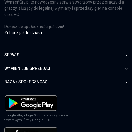
WymieńGry.pl to nowoczesny serwis stworzony przez graczy dla
graczy, służący do legalnej wymiany i sprzedaży gier na konsole
oraz PC.
Dołącz do społeczności już dziś!
Zobacz jak to działa
SERWIS
WYMIEŃ LUB SPRZEDAJ
BAZA / SPOŁECZNOŚĆ
Google Play i logo Google Play są znakami
towarowymi firmy Google LLC.