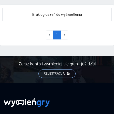
Brak ogłoszeń do wyświetlenia
(current)
1
Załóż konto i wymieniaj się grami już dziś!
REJESTRACJA