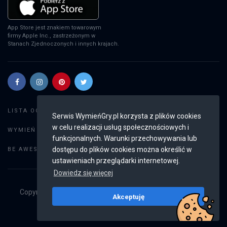
App Store jest znakiem towarowym
firmy Apple Inc., zastrzeżonym w
Stanach Zjednoczonych i innych krajach.
Szukaj gier
LISTA OGŁOSZEŃ:
Serwis WymieńGry.pl korzysta z plików cookies
w celu realizacji usług społecznościowych i
Dodaj ogłoszenie
WYMIEŃ GRY:
funkcjonalnych. Warunki przechowywania lub
Weryfikacja konta
dostępu do plików cookies można określić w
BE AWESOME:
ustawieniach przeglądarki internetowej.
Dowiedz się więcej
Copyright © 2019 - 2026
WymieńGry.pl
Wszystkie prawa
Akceptuję
zastrzeżone
v2.8.4