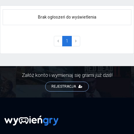
Brak ogłoszeń do wyświetlenia
(current)
1
Załóż konto i wymieniaj się grami już dziś!
REJESTRACJA