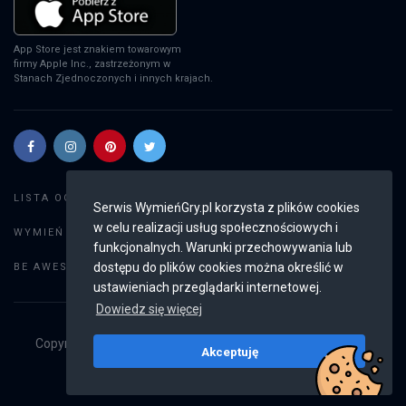
App Store jest znakiem towarowym
firmy Apple Inc., zastrzeżonym w
Stanach Zjednoczonych i innych krajach.
Szukaj gier
LISTA OGŁOSZEŃ:
Serwis WymieńGry.pl korzysta z plików cookies
w celu realizacji usług społecznościowych i
Dodaj ogłoszenie
WYMIEŃ GRY:
funkcjonalnych. Warunki przechowywania lub
Weryfikacja konta
dostępu do plików cookies można określić w
BE AWESOME:
ustawieniach przeglądarki internetowej.
Dowiedz się więcej
Copyright © 2019 - 2026
WymieńGry.pl
Wszystkie prawa
Akceptuję
zastrzeżone
v2.8.4