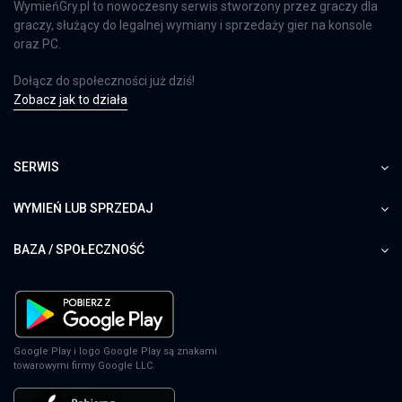
WymieńGry.pl to nowoczesny serwis stworzony przez graczy dla
graczy, służący do legalnej wymiany i sprzedaży gier na konsole
oraz PC.
Dołącz do społeczności już dziś!
Zobacz jak to działa
SERWIS
WYMIEŃ LUB SPRZEDAJ
BAZA / SPOŁECZNOŚĆ
Google Play i logo Google Play są znakami
towarowymi firmy Google LLC.