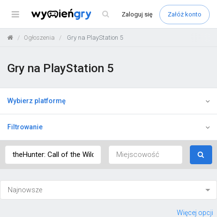
Menu
Zaloguj
się
Załóż konto
Ogłoszenia
Gry na PlayStation 5
Gry na PlayStation 5
Wybierz platformę
Filtrowanie
Więcej opcji