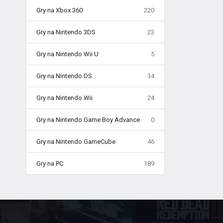
Gry na Xbox 360
220
Gry na Nintendo 3DS
23
Gry na Nintendo Wii U
5
Gry na Nintendo DS
34
Gry na Nintendo Wii
24
Gry na Nintendo Game Boy Advance
0
Gry na Nintendo GameCube
46
Gry na PC
189