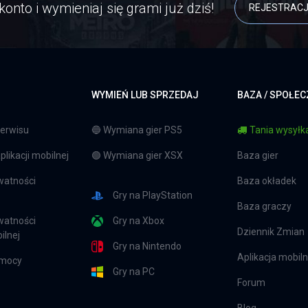
konto i wymieniaj się grami już dziś!
REJESTRAC
WYMIEŃ LUB SPRZEDAJ
BAZA / SPOŁE
erwisu
🔵 Wymiana gier PS5
Tania wysyłka
likacji mobilnej
🟢 Wymiana gier XSX
Baza gier
watności
Baza okładek
Gry na PlayStation
Baza graczy
watności
Gry na Xbox
Dziennik Zmian
ilnej
Gry na Nintendo
Aplikacja mobil
omocy
Gry na PC
Forum