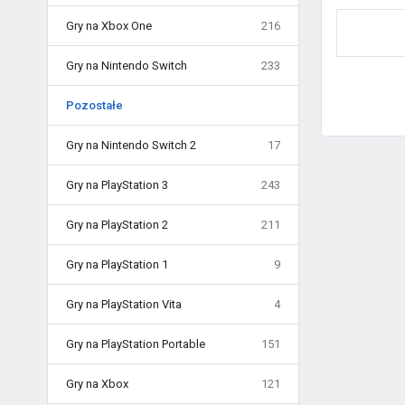
Gry na Xbox One
216
Gry na Nintendo Switch
233
Pozostałe
Gry na Nintendo Switch 2
17
Gry na PlayStation 3
243
Gry na PlayStation 2
211
Gry na PlayStation 1
9
Gry na PlayStation Vita
4
Gry na PlayStation Portable
151
Gry na Xbox
121