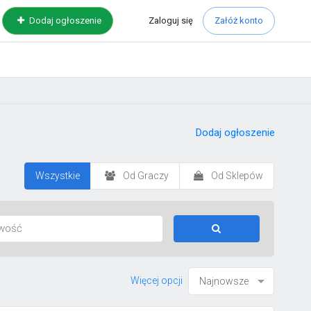
Zaloguj
się
Dodaj ogłoszenie
Załóż konto
Dodaj ogłoszenie
Wszystkie
Od Graczy
Od Sklepów
Więcej opcji