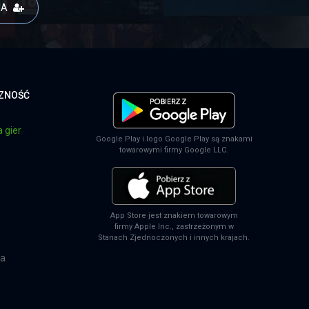
JA
CZNOŚĆ
 gier
Google Play i logo Google Play są znakami
towarowymi firmy Google LLC.
App Store jest znakiem towarowym
firmy Apple Inc., zastrzeżonym w
Stanach Zjednoczonych i innych krajach.
na