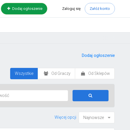
Zaloguj
się
Dodaj ogłoszenie
Załóż konto
Dodaj ogłoszenie
Wszystkie
Od Graczy
Od Sklepów
Więcej opcji