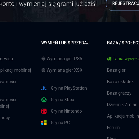
konto i wymieniaj się grami już dziś!
REJESTRAC
WYMIEŃ LUB SPRZEDAJ
BAZA / SPOŁE
erwisu
🔵 Wymiana gier PS5
Tania wysyłka
likacji mobilnej
🟢 Wymiana gier XSX
Baza gier
watności
Baza okładek
Gry na PlayStation
Baza graczy
watności
Gry na Xbox
Dziennik Zmian
ilnej
Gry na Nintendo
Aplikacja mobil
omocy
Gry na PC
Forum