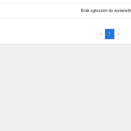
Brak ogłoszeń do wyświetl
(current)
1