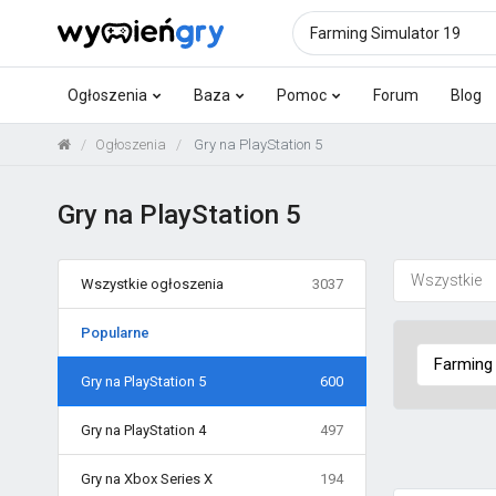
Ogłoszenia
Baza
Pomoc
Forum
Blog
Ogłoszenia
Gry na PlayStation 5
Gry na PlayStation 5
Wszystkie
Wszystkie ogłoszenia
3037
Popularne
Gry na PlayStation 5
600
Gry na PlayStation 4
497
Gry na Xbox Series X
194