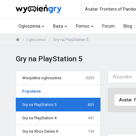
Ogłoszenia
Baza
Pomoc
Forum
Blog
Ogłoszenia
Gry na PlayStation 5
Gry na PlayStation 5
Wszystkie
Wszystkie ogłoszenia
3039
Popularne
Gry na PlayStation 5
601
Gry na PlayStation 4
497
Gry na Xbox Series X
194