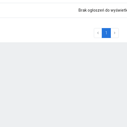
Brak ogłoszeń do wyświetl
(current)
1