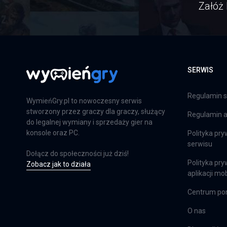
Załóż 
SERWIS
Regulamin s
WymieńGry.pl to nowoczesny serwis
stworzony przez graczy dla graczy, służący
Regulamin ap
do legalnej wymiany i sprzedaży gier na
konsole oraz PC.
Polityka pry
serwisu
Dołącz do społeczności już dziś!
Polityka pry
Zobacz jak to działa
aplikacji mob
Centrum p
O nas