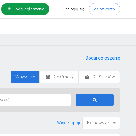
Zaloguj
się
Dodaj ogłoszenie
Załóż konto
Dodaj ogłoszenie
Wszystkie
Od Graczy
Od Sklepów
Więcej opcji