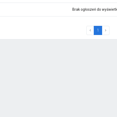
Brak ogłoszeń do wyświetl
(current)
1