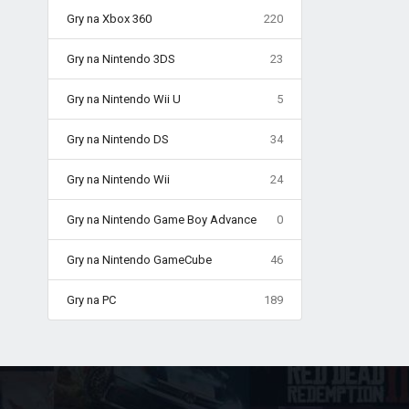
Gry na Xbox 360
220
Gry na Nintendo 3DS
23
Gry na Nintendo Wii U
5
Gry na Nintendo DS
34
Gry na Nintendo Wii
24
Gry na Nintendo Game Boy Advance
0
Gry na Nintendo GameCube
46
Gry na PC
189