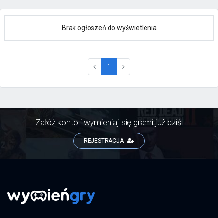
Brak ogłoszeń do wyświetlenia
(current)
1
Załóż konto i wymieniaj się grami już dziś!
REJESTRACJA