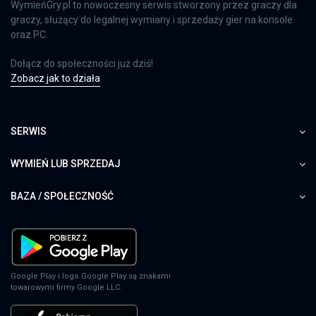
WymieńGry.pl to nowoczesny serwis stworzony przez graczy dla
graczy, służący do legalnej wymiany i sprzedaży gier na konsole
oraz PC.
Dołącz do społeczności już dziś!
Zobacz jak to działa
SERWIS
WYMIEŃ LUB SPRZEDAJ
BAZA / SPOŁECZNOŚĆ
Google Play i logo Google Play są znakami
towarowymi firmy Google LLC.