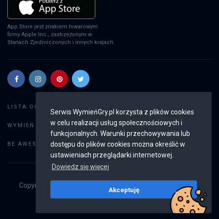
App Store jest znakiem towarowym
firmy Apple Inc., zastrzeżonym w
Stanach Zjednoczonych i innych krajach.
Szukaj gier
LISTA OGŁOSZEŃ:
Serwis WymieńGry.pl korzysta z plików cookies
w celu realizacji usług społecznościowych i
Dodaj ogłoszenie
WYMIEŃ GRY:
funkcjonalnych. Warunki przechowywania lub
Weryfikacja konta
dostępu do plików cookies można określić w
BE AWESOME:
ustawieniach przeglądarki internetowej.
Dowiedz się więcej
Copyright © 2019 - 2026
WymieńGry.pl
Wszystkie prawa
Akceptuję
zastrzeżone
v2.8.4