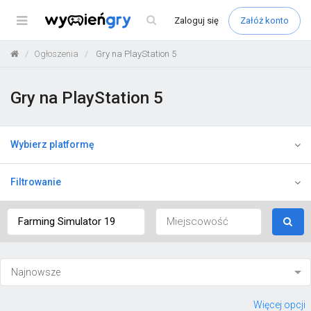
Menu
Zaloguj
się
Załóż konto
Ogłoszenia
Gry na PlayStation 5
Gry na PlayStation 5
Wybierz platformę
Filtrowanie
Więcej opcji