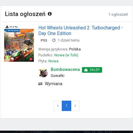
Lista ogłoszeń
1 ogłoszeń
Hot Wheels Unleashed 2: Turbocharged -
Day One Edition
1 dzień temu
PS5
Wersja językowa:
Polska
Pudełko:
Nowe (w folii)
Płyta:
Nowa
Bombowacena
SKLEP
Suwałki
Wymiana
(current)
1