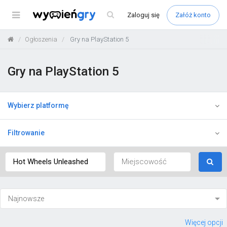
Menu
Zaloguj
się
Załóż konto
Ogłoszenia
Gry na PlayStation 5
Gry na PlayStation 5
Wybierz platformę
Filtrowanie
Więcej opcji