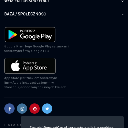
WYMIEŃ LUB SPRZEDAJ
BAZA / SPOŁECZNOŚĆ
Google Play i logo Google Play są znakami
towarowymi firmy Google LLC.
App Store jest znakiem towarowym
firmy Apple Inc., zastrzeżonym w
Stanach Zjednoczonych i innych krajach.
Szukaj gier
LISTA OGŁOSZEŃ:
Serwis WymieńGry.pl korzysta z plików cookies