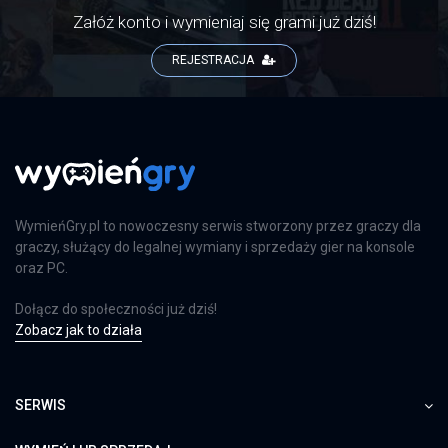
Załóż konto i wymieniaj się grami już dziś!
REJESTRACJA
WymieńGry.pl to nowoczesny serwis stworzony przez graczy dla
graczy, służący do legalnej wymiany i sprzedaży gier na konsole
oraz PC.
Dołącz do społeczności już dziś!
Zobacz jak to działa
SERWIS