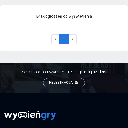
Brak ogłoszeń do wyświetlenia
(current)
1
Załóż konto i wymieniaj się grami już dziś!
REJESTRACJA