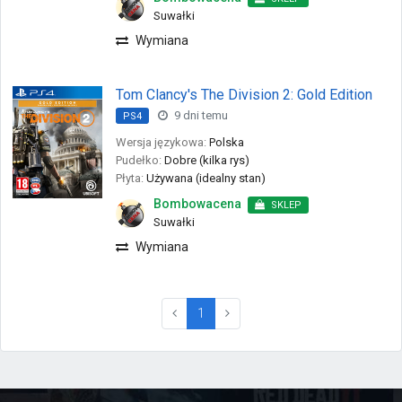
Suwałki
Wymiana
Tom Clancy's The Division 2: Gold Edition
9 dni temu
PS4
Wersja językowa:
Polska
Pudełko:
Dobre (kilka rys)
Płyta:
Używana (idealny stan)
Bombowacena
SKLEP
Suwałki
Wymiana
(current)
1