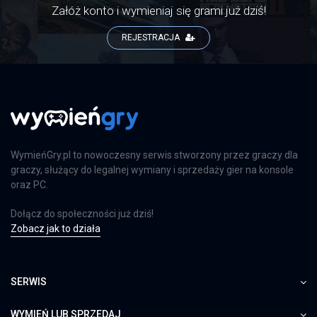
Załóż konto i wymieniaj się grami już dziś!
REJESTRACJA
WymieńGry.pl to nowoczesny serwis stworzony przez graczy dla
graczy, służący do legalnej wymiany i sprzedaży gier na konsole
oraz PC.
Dołącz do społeczności już dziś!
Zobacz jak to działa
SERWIS
WYMIEŃ LUB SPRZEDAJ