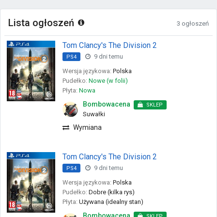
Lista ogłoszeń
3 ogłoszeń
Tom Clancy's The Division 2
9 dni temu
PS4
Wersja językowa:
Polska
Pudełko:
Nowe (w folii)
Płyta:
Nowa
Bombowacena
SKLEP
Suwałki
Wymiana
Tom Clancy's The Division 2
9 dni temu
PS4
Wersja językowa:
Polska
Pudełko:
Dobre (kilka rys)
Płyta:
Używana (idealny stan)
Bombowacena
SKLEP