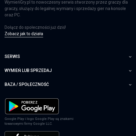
WymieńGry.pl to nowoczesny serwis stworzony przez graczy dla
graczy, służący do legalnej wymiany i sprzedaży gier na konsole
oraz PC.
Dołącz do społeczności już dziś!
Zobacz jak to działa
SERWIS
WYMIEŃ LUB SPRZEDAJ
BAZA / SPOŁECZNOŚĆ
Google Play i logo Google Play są znakami
towarowymi firmy Google LLC.