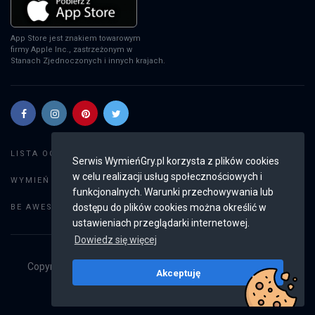
App Store jest znakiem towarowym
firmy Apple Inc., zastrzeżonym w
Stanach Zjednoczonych i innych krajach.
Szukaj gier
LISTA OGŁOSZEŃ:
Serwis WymieńGry.pl korzysta z plików cookies
w celu realizacji usług społecznościowych i
Dodaj ogłoszenie
WYMIEŃ GRY:
funkcjonalnych. Warunki przechowywania lub
Weryfikacja konta
dostępu do plików cookies można określić w
BE AWESOME:
ustawieniach przeglądarki internetowej.
Dowiedz się więcej
Copyright © 2019 - 2026
WymieńGry.pl
Wszystkie prawa
Akceptuję
zastrzeżone
v2.8.4