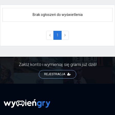
Brak ogłoszeń do wyświetlenia
(current)
1
Załóż konto i wymieniaj się grami już dziś!
REJESTRACJA