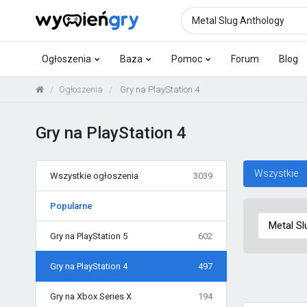
Ogłoszenia
Baza
Pomoc
Forum
Blog
Ogłoszenia
Gry na PlayStation 4
Gry na PlayStation 4
Wszystkie
Wszystkie ogłoszenia
3039
Popularne
Gry na PlayStation 5
602
Gry na PlayStation 4
497
Gry na Xbox Series X
194