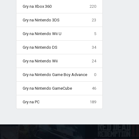
Gry na Xbox 360
220
Gry na Nintendo 3DS
23
Gry na Nintendo Wii U
5
Gry na Nintendo DS
34
Gry na Nintendo Wii
24
Gry na Nintendo Game Boy Advance
0
Gry na Nintendo GameCube
46
Gry na PC
189