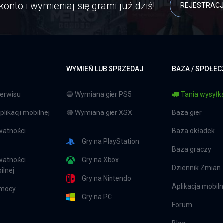
konto i wymieniaj się grami już dziś!
REJESTRAC
WYMIEŃ LUB SPRZEDAJ
BAZA / SPOŁE
erwisu
🔵 Wymiana gier PS5
Tania wysyłka
likacji mobilnej
🟢 Wymiana gier XSX
Baza gier
watności
Baza okładek
Gry na PlayStation
Baza graczy
watności
Gry na Xbox
Dziennik Zmian
ilnej
Gry na Nintendo
Aplikacja mobil
omocy
Gry na PC
Forum