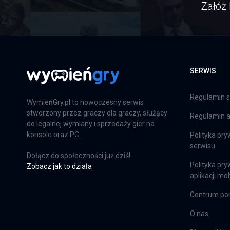
Załóż 
SERWIS
Regulamin s
WymieńGry.pl to nowoczesny serwis
stworzony przez graczy dla graczy, służący
Regulamin ap
do legalnej wymiany i sprzedaży gier na
konsole oraz PC.
Polityka pry
serwisu
Dołącz do społeczności już dziś!
Polityka pry
Zobacz jak to działa
aplikacji mob
Centrum p
O nas