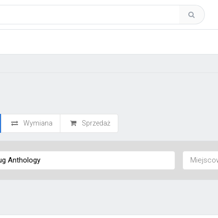
Wymiana
Sprzedaż